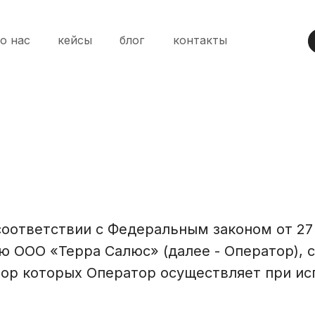
о нас
кейсы
блог
контакты
ЗАПОЛНИТЕ ФОРМУ
 соответствии с Федеральным законом от 27
 ООО «Терра Салюс» (далее - Оператор), с
Наши менеджеры
бор которых Оператор осуществляет при исп
свяжутся, как только
получат заявку