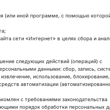
я (или иной программе, с помощью которой 
та;
айта сети «Интернет» в целях сбора и ана
Я подтверждаю ознакомление и даю
согласие на
обработку моих персональных данных
в порядке и на
условиях, указанных в
политике конфиденциальности
шение следующих действий (операций) с
ерсональными данными: сбор, запись, систе
Отправить
 извлечение, использование, блокирование,
редств автоматизации (автоматизированна
акомлен с требованиями законодательства
ающими порядок обработки персональных да