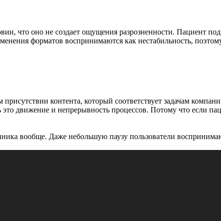
овии, что оно не создает ощущения разрозненности. Пациент под
изменения форматов воспринимаются как нестабильность, поэтом
м присутствии контента, который соответствует задачам компан
это движение и непрерывность процессов. Потому что если паци
иника вообще. Даже небольшую паузу пользователи воспринимают