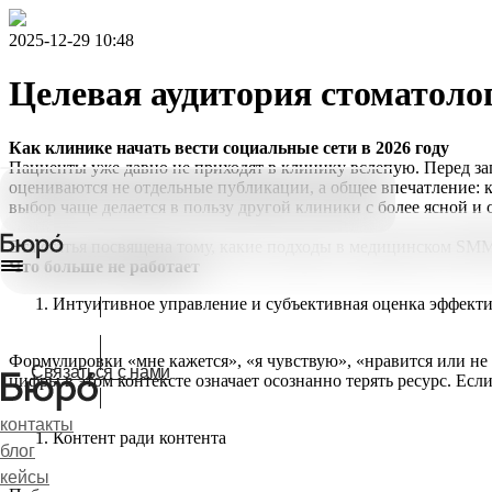
2025-12-29 10:48
Целевая аудитория стоматолог
Как клинике начать вести социальные сети в 2026 году
Пациенты уже давно не приходят в клинику вслепую. Перед зап
оцениваются не отдельные публикации, а общее впечатление: к
выбор чаще делается в пользу другой клиники с более ясной и
Эта статья посвящена тому, какие подходы в медицинском SMM 
Что больше не работает
Интуитивное управление и субъективная оценка эффект
Презентация
Формулировки «мне кажется», «я чувствую», «нравится или не
Связаться с нами
цифры в этом контексте означает осознанно терять ресурс. Если
контакты
Контент ради контента
блог
кейсы