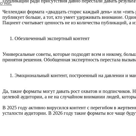
Публикации ради присутствия давно перестали давать результат
о нас
Челленджи формата «двадцать сторис каждый день» или «пять р
публикует больше, а тот, кто умеет удерживать внимание. Оди
Пациент считывает ценность не из количества публикаций, а из
Обезличенный экспертный контент
Универсальные советы, которые подходят всем и никому, боль
принятия решения. Обобщенная экспертность перестала вызыва
Эмоциональный контент, построенный на давлении и ма
Да, такие форматы могут давать рост охватов и подписчиков. 
целевой аудитории, а не на случайном внимании людей, которы
В 2025 году активно вирусился контент с перегибом в жертве
усталости аудитории. В 2026 году такие форматы все чаще буд