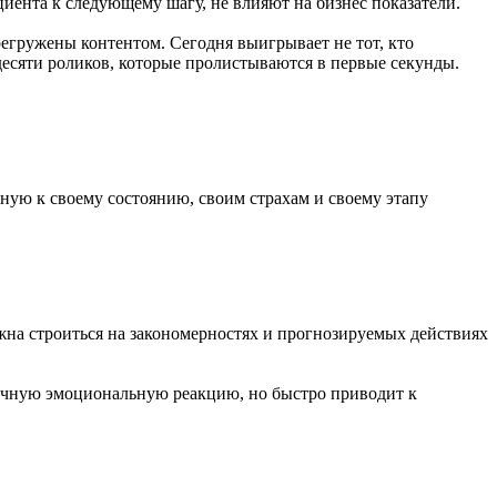
циента к следующему шагу, не влияют на бизнес показатели.
регружены контентом. Сегодня выигрывает не тот, кто
десяти роликов, которые пролистываются в первые секунды.
ную к своему состоянию, своим страхам и своему этапу
лжна строиться на закономерностях и прогнозируемых действиях
рочную эмоциональную реакцию, но быстро приводит к