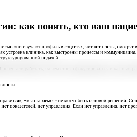
ии: как понять, кто ваш паци
исью они изучают профиль в соцсетях, читают посты, смотрят в
ак устроена клиника, как выстроены процессы и коммуникация. Е
 структурированной подачей.
перестали работать, на чем стоит сфокусироваться и как выстра
ивности
 нравится», «мы стараемся» не могут быть основой решений. Со
 нет показателей, нет управления. Если нет управления, нет про