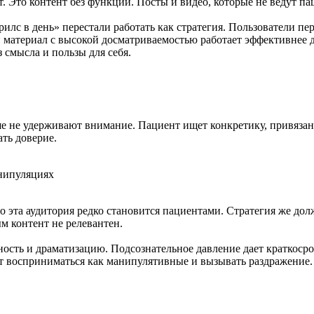
. Это контент без функции. Посты и видео, которые не ведут па
илс в день» перестали работать как стратегия. Пользователи пе
н материал с высокой досматриваемостью работает эффективнее 
 смысла и пользы для себя.
ше не удерживают внимание. Пациент ищет конкретику, привязан
ть доверие.
нипуляциях
Но эта аудитория редко становится пациентами. Стратегия же до
м контент не релевантен.
нность и драматизацию. Подсознательное давление дает краткос
ут восприниматься как манипулятивные и вызывать раздражение.